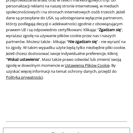
Informacje prawne
personalizacji reklam) na naszej stronie internetowej, w mediach
Regulamin
społecznościowych i na stronach internetowych osób trzecich. Jeżeli
dane są przesyłane do USA, są udostępniane wyłącznie partnerom,
którzy podlegają decyzji o adekwatności zgodnie z obowiązującym
Dane firmy
prawem UE i są odpowiednio certyfikowani. Klikając “
Zgadzam się
”,
wyrażasz zgodę na używanie plików cookie przez nas i naszych
Polityka prywatności
partnerów. Możesz także - klikając “
Nie zgadzam się
” - nie wyrazić na
to zgody. W takim wypadku użyte będą tylko niezbędne pliki cookie.
Unieszkodliwianie odpadów i ochrona środowiska
Jeżeli chcesz dostosować swoje indywidualne preferencje, kliknij
“
Wskaż ustawienia
”. Masz także prawo odwołać lub zmienić swoją
Deklaracja Zgodności
zgodę w dowolnym momencie w
Ustawienia Plików Cookie
. By
uzyskać więcej informacji na temat ochrony danych, przejdź do
Polityka prywatności
.
Informacje dotyczące dostępności
Ustawienia Plików Cookie
Skorzystaj z prawa do odstąpienia od umowy
Wszystkie ceny zawierają podatek VAT. Nie zawierają
kosztów
wysyłki.
© 1986-2026 E.M.P. Merchandising HGmbH