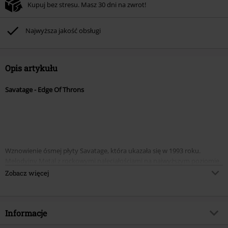
Kupuj bez stresu. Masz 30 dni na zwrot!
Najwyższa jakość obsługi
Opis artykułu
Savatage - Edge Of Throns
Wznowienie ósmej płyty Savatage, która ukazała się w 1993 roku.
Melodyjny Metal z rockowymi naleciałościami na najwyższym poziomie.
Zobacz więcej
To ostatni album zespołu, na którym zagrał nieodżałowany Criss Oliva.
Wokalista Zakk Stevens debiutuje na tym materiale w roli zastępcy Jona
Informacje
Olivy.