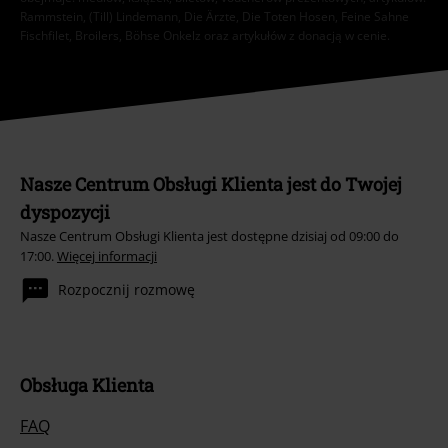
Rammstein, (Till) Lindemann, Die Ärzte, Die Toten Hosen, Feine Sahne
Fischfilet, Broilers, Böhse Onkelz oraz artykułów z donacją w cenie.
Nasze Centrum Obsługi Klienta jest do Twojej
dyspozycji
Nasze Centrum Obsługi Klienta jest dostępne dzisiaj od 09:00 do
17:00.
Więcej informacji
Rozpocznij rozmowę
Obsługa Klienta
FAQ