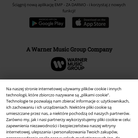
Ściągnij nową aplikację EMP - ZA DARMO - i korzystaj z nowych
funkcji!
A Warner Music Group Company
Na naszej stronie internetowej używamy plików cookie i innych
technologii, które zbiorczo nazywane są „plikami cookie”.
Technologie te pozwalają nam zbierać informacje o: użytkownikach,
ich zachowaniu i ich urządzeniach. Niektóre pliki cookie są
umieszczane przez nas, a niektóre pochodzą od naszych partnerów.
Zarówno my, jak i nasi partnerzy wykorzystujemy pliki cookie w celu:
zapewnienia niezawodności i bezpieczeństwa naszej witryny
internetowej, ulepszania i personalizowania Twoich zakupów,
przeprowadzania analiz oraz w celach marketingowych (np. do