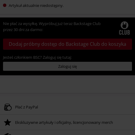
Artykuł aktualnie niedostępny.
Nie płać za wysyłkę. Wypróbuj już teraz Backstage Club
przez 30 dni za darmo:
Dodaj próbny dostęp do Backstage Club do koszyka
Jesteś członkiem BSC? Zaloguj się tutaj:
Zaloguj się
Płać z PayPal
Ekskluzywne artykuły i oficjalny, licencjonowany merch