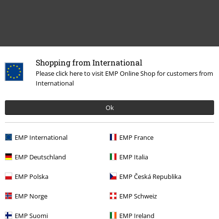
Shopping from International
Please click here to visit EMP Online Shop for customers from
International
Więcej kategorii. Więcej możliwości.
Ok
Zespoły
Media
CD
EMP International
EMP France
Zespoły
Top Bands
Savatage
EMP Deutschland
EMP Italia
Zespoły
Gatunki muzyczne
EMP Polska
EMP Česká Republika
Wyprzedaż %
Media
CDs
EMP Norge
EMP Schweiz
EMP Suomi
EMP Ireland