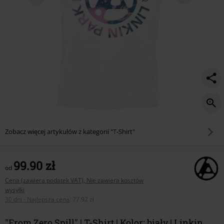
Zobacz więcej artykułów z kategorii "T-Shirt"
99.90 zł
od
Cena (zawiera podatek VAT), Nie zawiera kosztów
wysyłki
30 dni - Najlepsza cena
:
77.92 zł
"From Zero Spill" | T-Shirt | Kolor: biały | Linkin