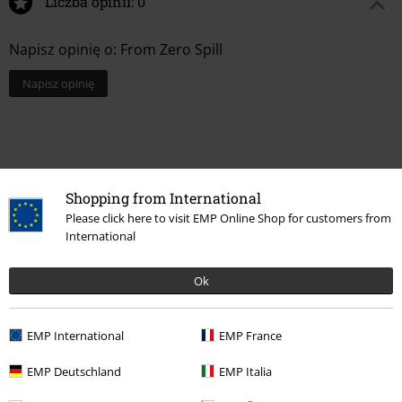
Liczba opinii: 0
Napisz opinię o: From Zero Spill
Napisz opinię
Shopping from International
Please click here to visit EMP Online Shop for customers from
International
Ok
Więcej kategorii. Więcej możliwości.
EMP International
EMP France
Kobiety
Odzież
Koszulki & topy
Koszulki
EMP Deutschland
EMP Italia
Duże rozmiary
Mężczyźni
Koszulki