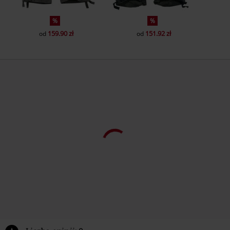
%
%
159.90 zł
151.92 zł
od
od