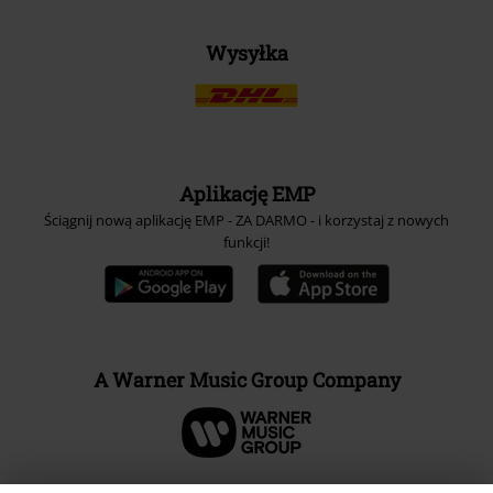
Wysyłka
Aplikację EMP
Ściągnij nową aplikację EMP - ZA DARMO - i korzystaj z nowych
funkcji!
A Warner Music Group Company