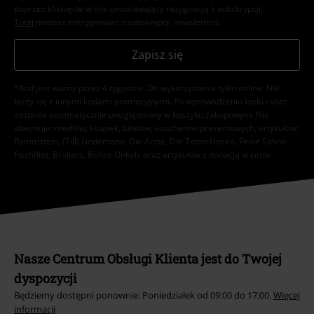
poprzez kliknięcie w link umożliwiający rezygnację z subskrypcji.
Tutaj
możesz zrezygnować z subskrypcji newslettera.
Zapisz się
*Kod jest ważny przez 4 tygodnie. Do wykorzystania tylko online. NIe
łączy się z innymi kodami promocyjnymi. Po wprowadzeniu kodu rabat
zostanie automatycznie uwzględniony w koszyku zakupowym. Nie
obejmuje: mediów, książek, biletów, voucherów prezentowych, artykułów:
Rammstein, (Till) Lindemann, Die Ärzte, Die Toten Hosen, Feine Sahne
Fischfilet, Broilers, Böhse Onkelz oraz artykułów z donacją w cenie.
Nasze Centrum Obsługi Klienta jest do Twojej
dyspozycji
Będziemy dostępni ponownie: Poniedziałek od 09:00 do 17:00.
Więcej
informacji