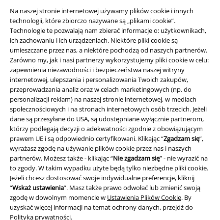
Na naszej stronie internetowej używamy plików cookie i innych
technologii, które zbiorczo nazywane są „plikami cookie”.
Technologie te pozwalają nam zbierać informacje o: użytkownikach,
ich zachowaniu i ich urządzeniach. Niektóre pliki cookie są
umieszczane przez nas, a niektóre pochodzą od naszych partnerów.
Zarówno my, jak i nasi partnerzy wykorzystujemy pliki cookie w celu:
zapewnienia niezawodności i bezpieczeństwa naszej witryny
internetowej, ulepszania i personalizowania Twoich zakupów,
przeprowadzania analiz oraz w celach marketingowych (np. do
Informacje prawne
personalizacji reklam) na naszej stronie internetowej, w mediach
Regulamin
społecznościowych i na stronach internetowych osób trzecich. Jeżeli
dane są przesyłane do USA, są udostępniane wyłącznie partnerom,
którzy podlegają decyzji o adekwatności zgodnie z obowiązującym
Dane firmy
prawem UE i są odpowiednio certyfikowani. Klikając “
Zgadzam się
”,
wyrażasz zgodę na używanie plików cookie przez nas i naszych
Polityka prywatności
partnerów. Możesz także - klikając “
Nie zgadzam się
” - nie wyrazić na
to zgody. W takim wypadku użyte będą tylko niezbędne pliki cookie.
Unieszkodliwianie odpadów i ochrona środowiska
Jeżeli chcesz dostosować swoje indywidualne preferencje, kliknij
“
Wskaż ustawienia
”. Masz także prawo odwołać lub zmienić swoją
Deklaracja Zgodności
zgodę w dowolnym momencie w
Ustawienia Plików Cookie
. By
uzyskać więcej informacji na temat ochrony danych, przejdź do
Polityka prywatności
.
Informacje dotyczące dostępności