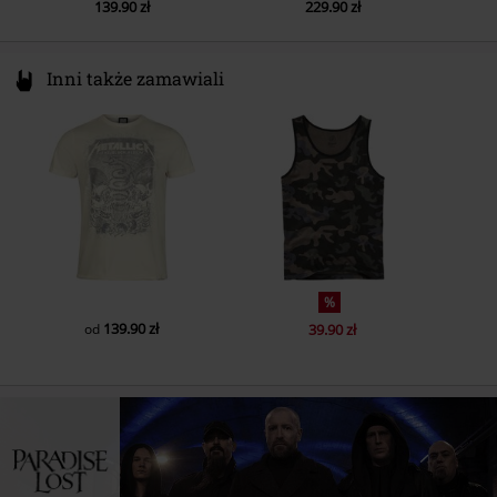
139.90 zł
229.90 zł
8.
Silent
9.
The painless
Inni także zamawiali
10.
Desolate
%
139.90 zł
od
39.90 zł