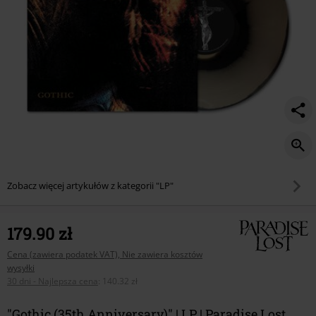
Zobacz więcej artykułów z kategorii "LP"
179.90 zł
Cena (zawiera podatek VAT), Nie zawiera kosztów
wysyłki
30 dni - Najlepsza cena
:
140.32 zł
"Gothic (35th Anniversary)" | LP | Paradise Lost