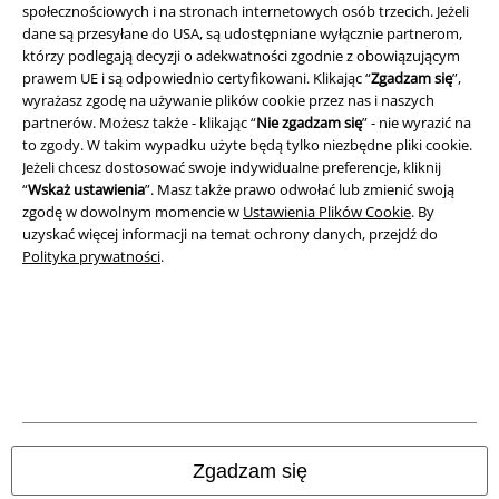
społecznościowych i na stronach internetowych osób trzecich. Jeżeli
dane są przesyłane do USA, są udostępniane wyłącznie partnerom,
którzy podlegają decyzji o adekwatności zgodnie z obowiązującym
prawem UE i są odpowiednio certyfikowani. Klikając “
Zgadzam się
”,
Informacje prawne
wyrażasz zgodę na używanie plików cookie przez nas i naszych
partnerów. Możesz także - klikając “
Nie zgadzam się
” - nie wyrazić na
Regulamin
to zgody. W takim wypadku użyte będą tylko niezbędne pliki cookie.
Jeżeli chcesz dostosować swoje indywidualne preferencje, kliknij
Dane firmy
“
Wskaż ustawienia
”. Masz także prawo odwołać lub zmienić swoją
zgodę w dowolnym momencie w
Ustawienia Plików Cookie
. By
uzyskać więcej informacji na temat ochrony danych, przejdź do
Polityka prywatności
Polityka prywatności
.
Unieszkodliwianie odpadów i ochrona środowiska
Deklaracja Zgodności
Informacje dotyczące dostępności
Ustawienia Plików Cookie
Zgadzam się
Skorzystaj z prawa do odstąpienia od umowy