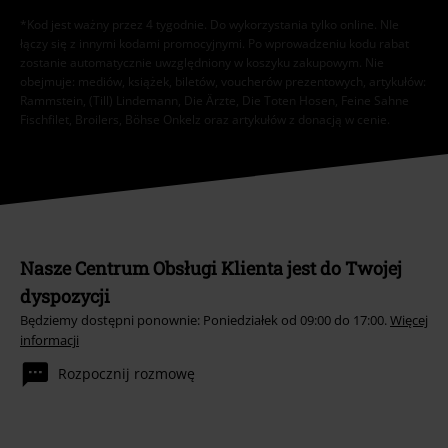
*Kod jest ważny przez 4 tygodnie. Do wykorzystania tylko online. NIe
łączy się z innymi kodami promocyjnymi. Po wprowadzeniu kodu rabat
zostanie automatycznie uwzględniony w koszyku zakupowym. Nie
obejmuje: mediów, książek, biletów, voucherów prezentowych, artykułów:
Rammstein, (Till) Lindemann, Die Ärzte, Die Toten Hosen, Feine Sahne
Fischfilet, Broilers, Böhse Onkelz oraz artykułów z donacją w cenie.
Nasze Centrum Obsługi Klienta jest do Twojej
dyspozycji
Będziemy dostępni ponownie: Poniedziałek od 09:00 do 17:00.
Więcej
informacji
Rozpocznij rozmowę