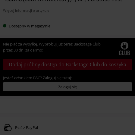
Więcej informacji o artykule
Dostępny w magazynie
Nie płać za wysyłkę. Wypróbuj już teraz Backstage Club
przez 30 dni za darmo:
Dodaj próbny dostęp do Backstage Club do koszyka
Jesteś członkiem BSC? Zaloguj się tutaj:
Zaloguj się
Płać z PayPal