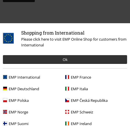
Shopping from International
Please click here to visit EMP Online Shop for customers from
International
Ok
Więcej kategorii. Więcej możliwości.
EMP International
EMP France
Zespoły
Top Bands
Paradise Lost
EMP Deutschland
EMP Italia
Zespoły
Gatunki muzyczne
EMP Polska
EMP Česká Republika
Motywy
Gothic
Media
Winyl
EMP Norge
EMP Schweiz
Zespoły
Media
Winyl
EMP Suomi
EMP Ireland