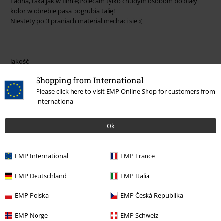
Ladna, taka jak w filmie;Polecam tylko chudym osobom bo biały
kolor w obrebie pasa pogrubia talię!
Niestety po 3 praniach material mechaci sie :(
Jakość
2
Design
Shopping from International
5
Please click here to visit EMP Online Shop for customers from
Krój
International
5
Szerokość
Za wąski
Idealny
Za szeroki
Ok
Długość
Za krótki
Idealny
Za długi
EMP International
EMP France
Opinia zweryfikowana
EMP Deutschland
EMP Italia
Czy ta opinia okazała się pomocna?
EMP Polska
EMP Česká Republika
EMP Norge
EMP Schweiz