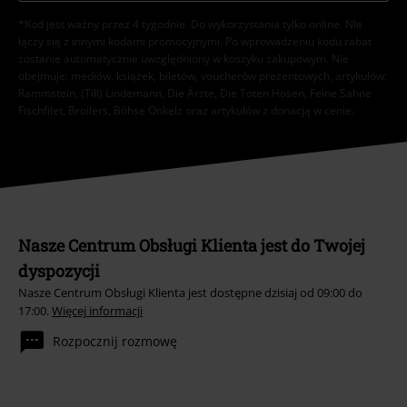
*Kod jest ważny przez 4 tygodnie. Do wykorzystania tylko online. NIe
łączy się z innymi kodami promocyjnymi. Po wprowadzeniu kodu rabat
zostanie automatycznie uwzględniony w koszyku zakupowym. Nie
obejmuje: mediów, książek, biletów, voucherów prezentowych, artykułów:
Rammstein, (Till) Lindemann, Die Ärzte, Die Toten Hosen, Feine Sahne
Fischfilet, Broilers, Böhse Onkelz oraz artykułów z donacją w cenie.
Nasze Centrum Obsługi Klienta jest do Twojej
dyspozycji
Nasze Centrum Obsługi Klienta jest dostępne dzisiaj od 09:00 do
17:00.
Więcej informacji
Rozpocznij rozmowę