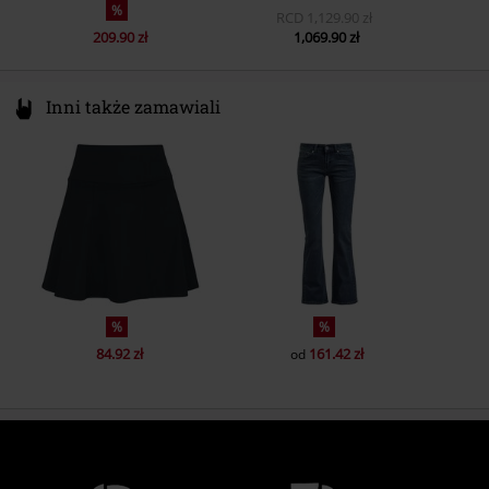
%
RCD
1,129.90 zł
209.90 zł
1,069.90 zł
Inni także zamawiali
%
%
84.92 zł
161.42 zł
od