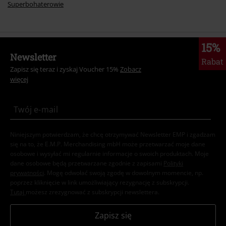
Superbohaterowie
15%
Newsletter
Rabat
Zapisz się teraz i zyskaj Voucher 15%
Zobacz
więcej
Niniejszym potwierdzam, że chcę otrzymywać Newsletter EMP i zgadzam
się na to, że E.M.P. Merchandising mbH może przetwarzać moje dane
osobowe i wysyłać mi regularnie informacje o swoich produktach. Moje
dane osobowe będą przetwarzane zgodnie z zapisami
Polityki
prywatności
. Mogę odwołać swoją zgodę w dowolnym momencie, np.
poprzez kliknięcie w link umożliwiający rezygnację z subskrypcji.
Tutaj
możesz zrezygnować z subskrypcji newslettera.
Zapisz się