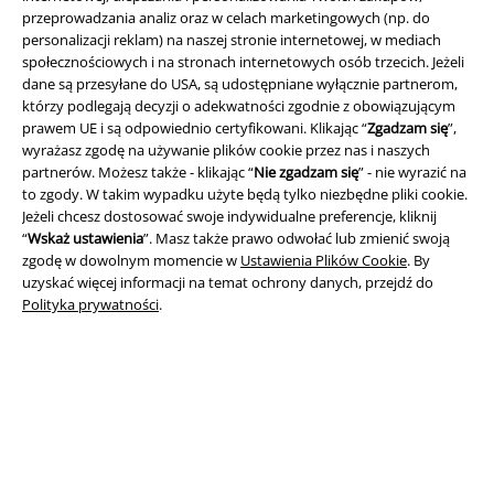
przeprowadzania analiz oraz w celach marketingowych (np. do
personalizacji reklam) na naszej stronie internetowej, w mediach
społecznościowych i na stronach internetowych osób trzecich. Jeżeli
dane są przesyłane do USA, są udostępniane wyłącznie partnerom,
Informacje prawne
którzy podlegają decyzji o adekwatności zgodnie z obowiązującym
prawem UE i są odpowiednio certyfikowani. Klikając “
Zgadzam się
”,
Regulamin
wyrażasz zgodę na używanie plików cookie przez nas i naszych
partnerów. Możesz także - klikając “
Nie zgadzam się
” - nie wyrazić na
Dane firmy
to zgody. W takim wypadku użyte będą tylko niezbędne pliki cookie.
Jeżeli chcesz dostosować swoje indywidualne preferencje, kliknij
Polityka prywatności
“
Wskaż ustawienia
”. Masz także prawo odwołać lub zmienić swoją
zgodę w dowolnym momencie w
Ustawienia Plików Cookie
. By
uzyskać więcej informacji na temat ochrony danych, przejdź do
Unieszkodliwianie odpadów i ochrona środowiska
Polityka prywatności
.
Deklaracja Zgodności
Informacje dotyczące dostępności
Ustawienia Plików Cookie
Skorzystaj z prawa do odstąpienia od umowy