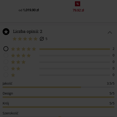
%
1,019.90 zł
od
79.92 zł
Liczba opinii: 2
5
2
0
0
0
0
Jakość
3.5/5
Design
5/5
Krój
5/5
Szerokość