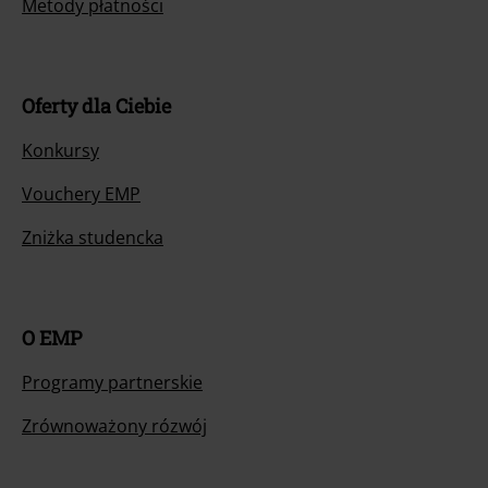
Zwróć artykuł
Ogólne informacje o rozmiarach
Opuść Backstage Club
Metody płatności
Oferty dla Ciebie
Konkursy
Vouchery EMP
Zniżka studencka
O EMP