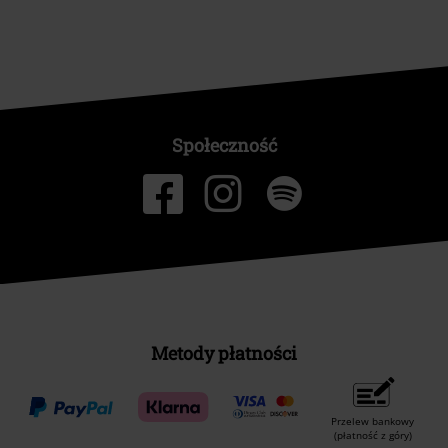
Programy partnerskie
Zrównoważony rózwój
Społeczność