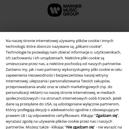
A Warner Music Group Company
Na naszej stronie internetowej używamy plików cookie i innych
technologii, które zbiorczo nazywane są „plikami cookie”.
Technologie te pozwalają nam zbierać informacje o: użytkownikach,
ich zachowaniu i ich urządzeniach. Niektóre pliki cookie są
umieszczane przez nas, a niektóre pochodzą od naszych partnerów.
Zarówno my, jak i nasi partnerzy wykorzystujemy pliki cookie w celu:
zapewnienia niezawodności i bezpieczeństwa naszej witryny
internetowej, ulepszania i personalizowania Twoich zakupów,
przeprowadzania analiz oraz w celach marketingowych (np. do
personalizacji reklam) na naszej stronie internetowej, w mediach
społecznościowych i na stronach internetowych osób trzecich. Jeżeli
dane są przesyłane do USA, są udostępniane wyłącznie partnerom,
którzy podlegają decyzji o adekwatności zgodnie z obowiązującym
Informacje prawne
prawem UE i są odpowiednio certyfikowani. Klikając “
Zgadzam się
”,
wyrażasz zgodę na używanie plików cookie przez nas i naszych
Regulamin
partnerów. Możesz także - klikając “
Nie zgadzam się
” - nie wyrazić na