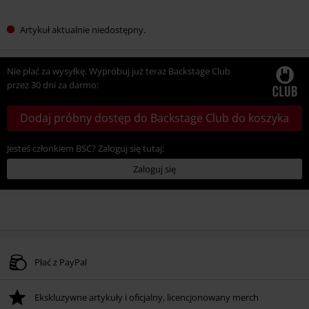
Artykuł aktualnie niedostępny.
Nie płać za wysyłkę. Wypróbuj już teraz Backstage Club
przez 30 dni za darmo:
Dodaj próbny dostęp do Backstage Club do koszyka
Jesteś członkiem BSC? Zaloguj się tutaj:
Zaloguj się
Płać z PayPal
Ekskluzywne artykuły i oficjalny, licencjonowany merch