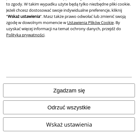
to zgody. W takim wypadku użyte będą tylko niezbędne pliki cookie.
Dane firmy
Jeżeli chcesz dostosować swoje indywidualne preferencje, kliknij
“
Wskaż ustawienia
”. Masz także prawo odwołać lub zmienić swoją
Polityka prywatności
zgodę w dowolnym momencie w
Ustawienia Plików Cookie
. By
uzyskać więcej informacji na temat ochrony danych, przejdź do
Polityka prywatności
.
Unieszkodliwianie odpadów i ochrona środowiska
Deklaracja Zgodności
Informacje dotyczące dostępności
Ustawienia Plików Cookie
Zgadzam się
Skorzystaj z prawa do odstąpienia od umowy
Wszystkie ceny zawierają podatek VAT. Nie zawierają
kosztów
Odrzuć wszystkie
wysyłki.
© 1986-2026 E.M.P. Merchandising HGmbH
Wskaż ustawienia