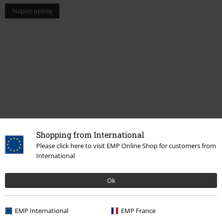
Liczba opinii: 0
Napisz opinię o: Invincible Shield
Napisz opinię
Shopping from International
Please click here to visit EMP Online Shop for customers from
International
Ok
15%
Newsletter
Rabat
EMP International
EMP France
Zapisz się teraz i zyskaj Voucher 15%
Zobacz