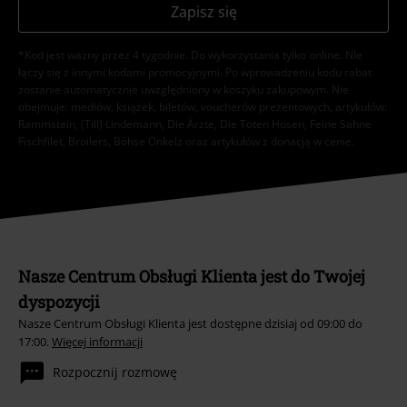
Zapisz się
*Kod jest ważny przez 4 tygodnie. Do wykorzystania tylko online. NIe
łączy się z innymi kodami promocyjnymi. Po wprowadzeniu kodu rabat
zostanie automatycznie uwzględniony w koszyku zakupowym. Nie
obejmuje: mediów, książek, biletów, voucherów prezentowych, artykułów:
Rammstein, (Till) Lindemann, Die Ärzte, Die Toten Hosen, Feine Sahne
Fischfilet, Broilers, Böhse Onkelz oraz artykułów z donacją w cenie.
Nasze Centrum Obsługi Klienta jest do Twojej
dyspozycji
Nasze Centrum Obsługi Klienta jest dostępne dzisiaj od 09:00 do
17:00.
Więcej informacji
Rozpocznij rozmowę