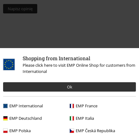
Napisz opinię
Shopping from International
Please click here to visit EMP Online Shop for customers from
International
Ok
Więcej kategorii. Więcej możliwości.
Odzież
Spodnie
Spodnie z materiału
EMP International
EMP France
Odzież
Spodnie
Długie spodnie
EMP Deutschland
EMP Italia
Nowości
Odzież
Spodnie & Krótkie spodenki
EMP Polska
EMP Česká Republika