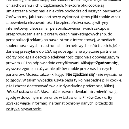
ich zachowaniu i ich urządzeniach. Niektóre pliki cookie są
umieszczane przez nas, a niektóre pochodzą od naszych partnerów.
Zarówno my, jak i nasi partnerzy wykorzystujemy pliki cookie w celu:
zapewnienia niezawodności i bezpieczeństwa naszej witryny
internetowej, ulepszania i personalizowania Twoich zakupów,
przeprowadzania analiz oraz w celach marketingowych (np. do
Informacje prawne
personalizacji reklam) na naszej stronie internetowej, w mediach
Regulamin
społecznościowych i na stronach internetowych osób trzecich. Jeżeli
dane są przesyłane do USA, są udostępniane wyłącznie partnerom,
którzy podlegają decyzji o adekwatności zgodnie z obowiązującym
Dane firmy
prawem UE i są odpowiednio certyfikowani. Klikając “
Zgadzam się
”,
wyrażasz zgodę na używanie plików cookie przez nas i naszych
Polityka prywatności
partnerów. Możesz także - klikając “
Nie zgadzam się
” - nie wyrazić na
to zgody. W takim wypadku użyte będą tylko niezbędne pliki cookie.
Unieszkodliwianie odpadów i ochrona środowiska
Jeżeli chcesz dostosować swoje indywidualne preferencje, kliknij
“
Wskaż ustawienia
”. Masz także prawo odwołać lub zmienić swoją
Deklaracja Zgodności
zgodę w dowolnym momencie w
Ustawienia Plików Cookie
. By
uzyskać więcej informacji na temat ochrony danych, przejdź do
Polityka prywatności
.
Informacje dotyczące dostępności
Ustawienia Plików Cookie