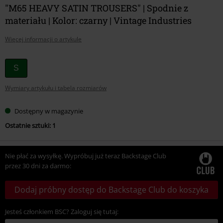
"M65 HEAVY SATIN TROUSERS" | Spodnie z
materiału | Kolor: czarny | Vintage Industries
Więcej informacji o artykule
Wybierz
S
swój
Wymiary artykułu i tabela rozmiarów
rozmiar
Dostępny w magazynie
Ostatnie sztuki: 1
Nie płać za wysyłkę. Wypróbuj już teraz Backstage Club
przez 30 dni za darmo:
Dodaj próbny dostęp do Backstage Club do koszyka
Jesteś członkiem BSC? Zaloguj się tutaj: