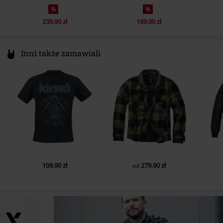
%
%
239.90 zł
169.90 zł
Inni także zamawiali
109.90 zł
279.90 zł
od