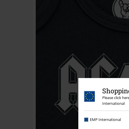
Shopping
Please click he
International
EMP International