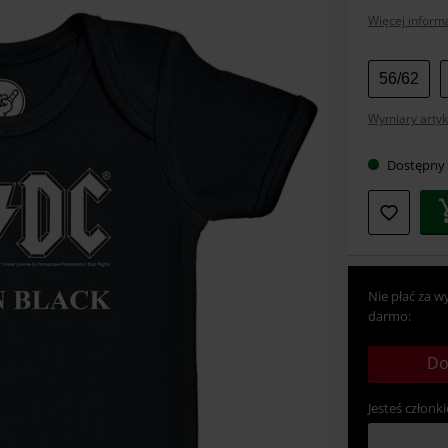
Więcej informa
Wybier
56/62
swój
Wymiary artyk
rozmia
Dostępny
Nie płać za w
darmo:
Do
Jesteś członki