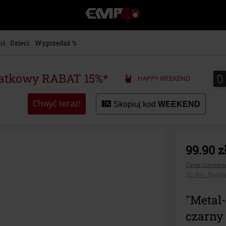
EMP
-
Merch
dla
ni
Dzieci
Wyprzedaż %
Fanów:
Muzyki,
Filmów,
0
0
atkowy RABAT 15%*
HAPPY WEEKEND
Seriali
i
Gier
Chwyć teraz!
Skopiuj kod
WEEKEND
-
Moda
Alternatywna.
99.90 z
Cena (zawiera
30 dni - Najle
"Metal-
czarny 