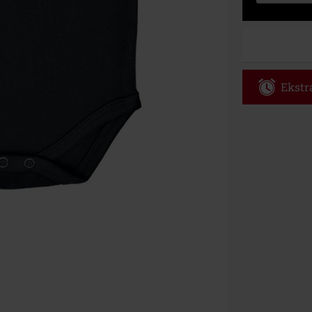
Ekstra
Kod vou
Obowiązuje d
Tylko online. 
Rabat zostani
realizacji zam
Nie łączy się 
itp.), książek
Böhse Onkelz, 
cenie.