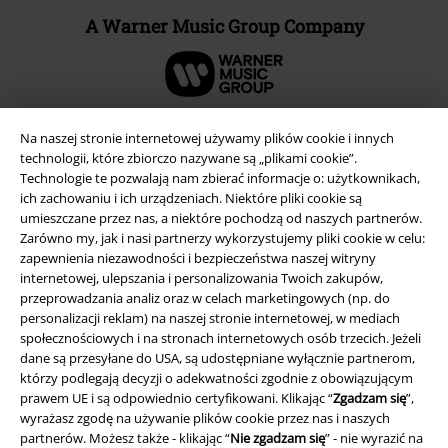
A Warner Music Group Company
Na naszej stronie internetowej używamy plików cookie i innych
technologii, które zbiorczo nazywane są „plikami cookie”.
Technologie te pozwalają nam zbierać informacje o: użytkownikach,
ich zachowaniu i ich urządzeniach. Niektóre pliki cookie są
umieszczane przez nas, a niektóre pochodzą od naszych partnerów.
Zarówno my, jak i nasi partnerzy wykorzystujemy pliki cookie w celu:
zapewnienia niezawodności i bezpieczeństwa naszej witryny
internetowej, ulepszania i personalizowania Twoich zakupów,
przeprowadzania analiz oraz w celach marketingowych (np. do
Informacje prawne
personalizacji reklam) na naszej stronie internetowej, w mediach
społecznościowych i na stronach internetowych osób trzecich. Jeżeli
Regulamin
dane są przesyłane do USA, są udostępniane wyłącznie partnerom,
którzy podlegają decyzji o adekwatności zgodnie z obowiązującym
Dane firmy
prawem UE i są odpowiednio certyfikowani. Klikając “
Zgadzam się
”,
wyrażasz zgodę na używanie plików cookie przez nas i naszych
partnerów. Możesz także - klikając “
Nie zgadzam się
” - nie wyrazić na
Polityka prywatności