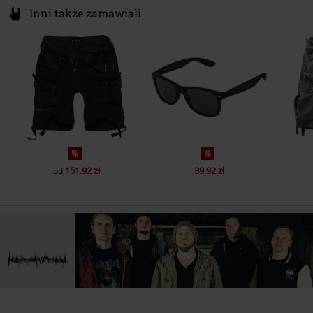
Inni także zamawiali
%
%
151.92 zł
39.92 zł
od