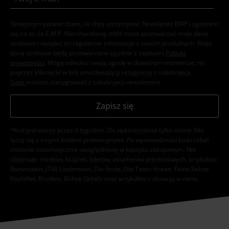
Niniejszym potwierdzam, że chcę otrzymywać Newsletter EMP i zgadzam
się na to, że E.M.P. Merchandising mbH może przetwarzać moje dane
osobowe i wysyłać mi regularnie informacje o swoich produktach. Moje
dane osobowe będą przetwarzane zgodnie z zapisami
Polityki
prywatności
. Mogę odwołać swoją zgodę w dowolnym momencie, np.
poprzez kliknięcie w link umożliwiający rezygnację z subskrypcji.
Tutaj
możesz zrezygnować z subskrypcji newslettera.
Zapisz się
*Kod jest ważny przez 4 tygodnie. Do wykorzystania tylko online. NIe
łączy się z innymi kodami promocyjnymi. Po wprowadzeniu kodu rabat
zostanie automatycznie uwzględniony w koszyku zakupowym. Nie
obejmuje: mediów, książek, biletów, voucherów prezentowych, artykułów:
Rammstein, (Till) Lindemann, Die Ärzte, Die Toten Hosen, Feine Sahne
Fischfilet, Broilers, Böhse Onkelz oraz artykułów z donacją w cenie.