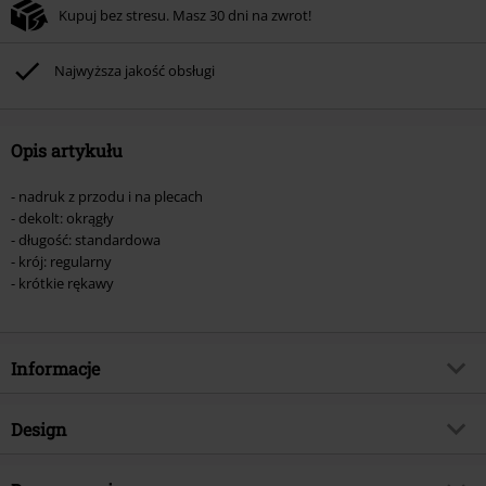
Kupuj bez stresu. Masz 30 dni na zwrot!
Nie łączy się z innymi kodami promocyjnymi. Promocja nie obejmuje: mediów
(płyt CD, LP, itp.), książek, biletów, voucherów prezentowych, artykułów:
Rammstein, (Till) Lindemann, Böhse Onkelz, Broilers, Die Ärzte, Die Toten
Najwyższa jakość obsługi
Hosen, Metality oraz artykułów z donacją w cenie.
Opis artykułu
- nadruk z przodu i na plecach
- dekolt: okrągły
- długość: standardowa
- krój: regularny
- krótkie rękawy
Informacje
Numer artykułu
568465
Design
Tytuł:
Never Surrender
Rodzaj artykułu
T-Shirt