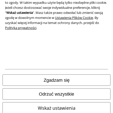
to zgody. W takim wypadku użyte będą tylko niezbędne pliki cookie.
Jeżeli chcesz dostosować swoje indywidualne preferencje, kliknij
Unieszkodliwianie odpadów i ochrona środowiska
“
Wskaż ustawienia
”. Masz także prawo odwołać lub zmienić swoją
zgodę w dowolnym momencie w
Ustawienia Plików Cookie
. By
Deklaracja Zgodności
uzyskać więcej informacji na temat ochrony danych, przejdź do
Polityka prywatności
.
Informacje dotyczące dostępności
Ustawienia Plików Cookie
Skorzystaj z prawa do odstąpienia od umowy
Wszystkie ceny zawierają podatek VAT. Nie zawierają
kosztów
wysyłki.
© 1986-2026 E.M.P. Merchandising HGmbH
Zgadzam się
Odrzuć wszystkie
Sklepy internetowe EMP
Wskaż ustawienia