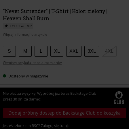
"Never Surrender" | T-Shirt | Kolor: zielony |
Heaven Shall Burn
TYLKO w EMP
Więcej informacji o artykule
Wybierz
S
M
L
XL
XXL
3XL
4XL
swój
Wymiary artykułu i tabela rozmiarów
rozmiar
Dostępny w magazynie
Nie płać za wysyłkę. Wypróbuj już teraz Backstage Club
przez 30 dni za darmo:
Dodaj próbny dostęp do Backstage Club do koszyka
Jesteś członkiem BSC? Zaloguj się tutaj: