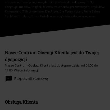
zostanie automatycznie uwzględniony w koszyku zakupowym. Nie
obejmuje: mediów, książek, biletów, voucherów prezentowych, artykułów:
Rammstein, (Till) Lindemann, Die Ärzte, Die Toten Hosen, Feine Sahne
Fischfilet, Broilers, Böhse Onkelz oraz artykułów z donacją w cenie.
Nasze Centrum Obsługi Klienta jest do Twojej
dyspozycji
Nasze Centrum Obsługi Klienta jest dostępne dzisiaj od 09:00 do
17:00.
Więcej informacji
Rozpocznij rozmowę
Obsługa Klienta