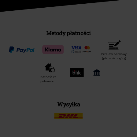
Metody płatności
Przelew bankowy
(płatność z góry)
Płatność za
pobraniem
Wysyłka