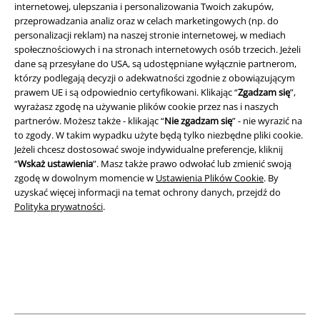
internetowej, ulepszania i personalizowania Twoich zakupów,
przeprowadzania analiz oraz w celach marketingowych (np. do
Informacje prawne
personalizacji reklam) na naszej stronie internetowej, w mediach
Regulamin
społecznościowych i na stronach internetowych osób trzecich. Jeżeli
dane są przesyłane do USA, są udostępniane wyłącznie partnerom,
którzy podlegają decyzji o adekwatności zgodnie z obowiązującym
Dane firmy
prawem UE i są odpowiednio certyfikowani. Klikając “
Zgadzam się
”,
wyrażasz zgodę na używanie plików cookie przez nas i naszych
Polityka prywatności
partnerów. Możesz także - klikając “
Nie zgadzam się
” - nie wyrazić na
to zgody. W takim wypadku użyte będą tylko niezbędne pliki cookie.
Unieszkodliwianie odpadów i ochrona środowiska
Jeżeli chcesz dostosować swoje indywidualne preferencje, kliknij
“
Wskaż ustawienia
”. Masz także prawo odwołać lub zmienić swoją
Deklaracja Zgodności
zgodę w dowolnym momencie w
Ustawienia Plików Cookie
. By
uzyskać więcej informacji na temat ochrony danych, przejdź do
Polityka prywatności
.
Informacje dotyczące dostępności
Ustawienia Plików Cookie
Skorzystaj z prawa do odstąpienia od umowy
Wszystkie ceny zawierają podatek VAT. Nie zawierają
kosztów
wysyłki.