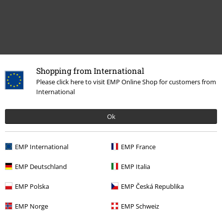
Shopping from International
Please click here to visit EMP Online Shop for customers from
International
Więcej kategorii. Więcej możliwości.
Ok
Wyprzedaż %
Media
CDs
Zespoły
Gatunki muzyczne
Rock
EMP International
EMP France
Zespoły
Media
CD
EMP Deutschland
EMP Italia
Zespoły
Top Bands
Alice Cooper
EMP Polska
EMP Česká Republika
Zespoły
Gatunki muzyczne
Hard Rock
EMP Norge
EMP Schweiz