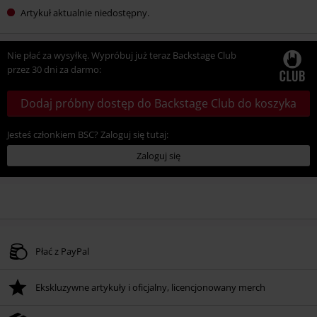
Artykuł aktualnie niedostępny.
Nie płać za wysyłkę. Wypróbuj już teraz Backstage Club
przez 30 dni za darmo:
Dodaj próbny dostęp do Backstage Club do koszyka
Jesteś członkiem BSC? Zaloguj się tutaj:
Zaloguj się
Płać z PayPal
Ekskluzywne artykuły i oficjalny, licencjonowany merch