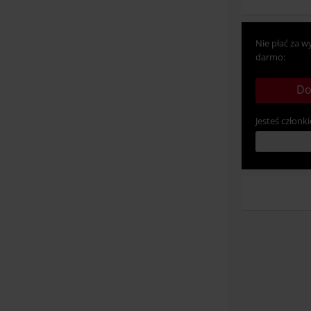
Nie płać za w
darmo:
Do
Jesteś członki