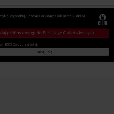
ysyłkę. Wypróbuj już teraz Backstage Club przez 30 dni za
daj próbny dostęp do Backstage Club do koszyka
em BSC? Zaloguj się tutaj:
Zaloguj się