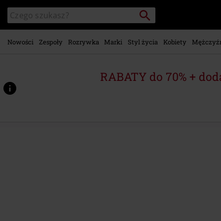
Przejdź do
Szukaj
Wyszukaj
głównej
katalog
zawartości
Nowości
Zespoły
Rozrywka
Marki
Styl życia
Kobiety
Mężczyź
RABATY do 70% + dod
https://www.emp-
shop.pl/p/thelema-
6/602860St.html