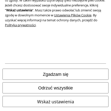
to zgody. W takim wypadku użyte będą tylko niezbędne pliki cookie.
Jeżeli chcesz dostosować swoje indywidualne preferencje, kliknij
Unieszkodliwianie odpadów i ochrona środowiska
“
Wskaż ustawienia
”. Masz także prawo odwołać lub zmienić swoją
zgodę w dowolnym momencie w
Ustawienia Plików Cookie
. By
Deklaracja Zgodności
uzyskać więcej informacji na temat ochrony danych, przejdź do
Polityka prywatności
.
Informacje dotyczące dostępności
Ustawienia Plików Cookie
Skorzystaj z prawa do odstąpienia od umowy
Wszystkie ceny zawierają podatek VAT. Nie zawierają
kosztów
wysyłki.
Zgadzam się
© 1986-2026 E.M.P. Merchandising HGmbH
Odrzuć wszystkie
Wskaż ustawienia
Sklepy internetowe EMP