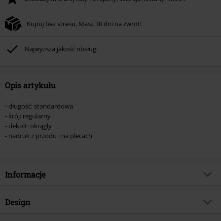
Kupuj bez stresu. Masz 30 dni na zwrot!
Najwyższa jakość obsługi
Opis artykułu
- długość: standardowa
- krój: regularny
- dekolt: okrągły
- nadruk z przodu i na plecach
Informacje
Numer artykułu
576739
Design
Tytuł:
Van Halen '80 Invasion