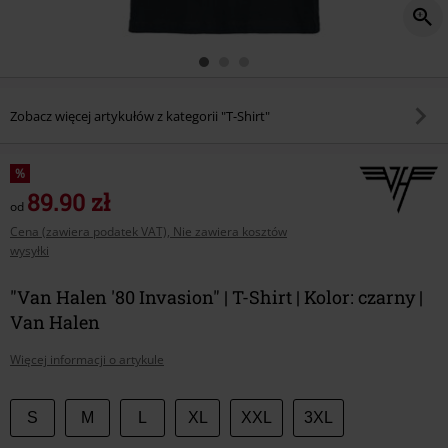
Zobacz więcej artykułów z kategorii "T-Shirt"
%
89.90 zł
od
Cena (zawiera podatek VAT), Nie zawiera kosztów
wysyłki
"Van Halen '80 Invasion" | T-Shirt | Kolor: czarny |
Van Halen
Więcej informacji o artykule
Wybierz
S
M
L
XL
XXL
3XL
swój