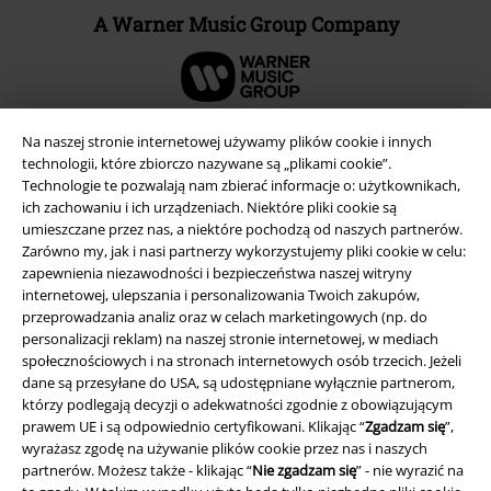
A Warner Music Group Company
Na naszej stronie internetowej używamy plików cookie i innych
technologii, które zbiorczo nazywane są „plikami cookie”.
Technologie te pozwalają nam zbierać informacje o: użytkownikach,
ich zachowaniu i ich urządzeniach. Niektóre pliki cookie są
umieszczane przez nas, a niektóre pochodzą od naszych partnerów.
Zarówno my, jak i nasi partnerzy wykorzystujemy pliki cookie w celu:
zapewnienia niezawodności i bezpieczeństwa naszej witryny
internetowej, ulepszania i personalizowania Twoich zakupów,
przeprowadzania analiz oraz w celach marketingowych (np. do
personalizacji reklam) na naszej stronie internetowej, w mediach
Informacje prawne
społecznościowych i na stronach internetowych osób trzecich. Jeżeli
Regulamin
dane są przesyłane do USA, są udostępniane wyłącznie partnerom,
którzy podlegają decyzji o adekwatności zgodnie z obowiązującym
prawem UE i są odpowiednio certyfikowani. Klikając “
Zgadzam się
”,
Dane firmy
wyrażasz zgodę na używanie plików cookie przez nas i naszych
partnerów. Możesz także - klikając “
Nie zgadzam się
” - nie wyrazić na
Polityka prywatności