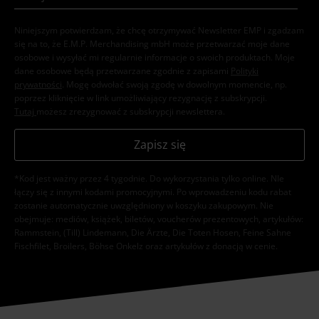
Niniejszym potwierdzam, że chcę otrzymywać Newsletter EMP i zgadzam
się na to, że E.M.P. Merchandising mbH może przetwarzać moje dane
osobowe i wysyłać mi regularnie informacje o swoich produktach. Moje
dane osobowe będą przetwarzane zgodnie z zapisami
Polityki
prywatności
. Mogę odwołać swoją zgodę w dowolnym momencie, np.
poprzez kliknięcie w link umożliwiający rezygnację z subskrypcji.
Tutaj
możesz zrezygnować z subskrypcji newslettera.
Zapisz się
*Kod jest ważny przez 4 tygodnie. Do wykorzystania tylko online. NIe
łączy się z innymi kodami promocyjnymi. Po wprowadzeniu kodu rabat
zostanie automatycznie uwzględniony w koszyku zakupowym. Nie
obejmuje: mediów, książek, biletów, voucherów prezentowych, artykułów:
Rammstein, (Till) Lindemann, Die Ärzte, Die Toten Hosen, Feine Sahne
Fischfilet, Broilers, Böhse Onkelz oraz artykułów z donacją w cenie.