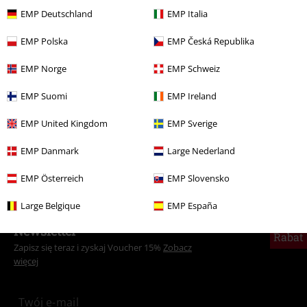
EMP Deutschland
EMP Italia
Więcej kategorii. Więcej możliwości.
EMP Polska
EMP Česká Republika
Odzież & akcesoria
Góra
Koszulki
EMP Norge
EMP Schweiz
Odzież
Koszulki i Topy
Koszulki
EMP Suomi
EMP Ireland
Motywy
Czarna odzież
Czarne koszulki
EMP United Kingdom
EMP Sverige
Nowości
Odzież
Koszulki i Topy
Koszulki
EMP Danmark
Large Nederland
Wyprzedaż %
Odzież
Koszulki i Topy
Koszulki
EMP Österreich
EMP Slovensko
Large Belgique
EMP España
15%
Newsletter
Rabat
Zapisz się teraz i zyskaj Voucher 15%
Zobacz
więcej