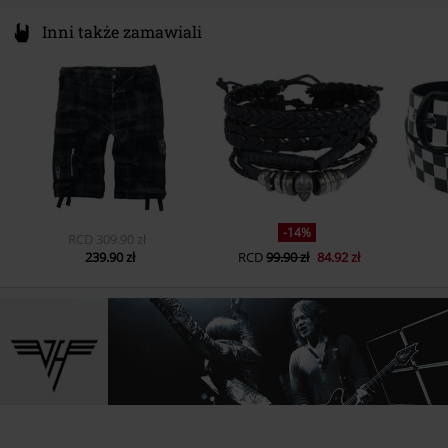
Inni także zamawiali
-14%
RCD
309.90 zł
239.90 zł
RCD
99.90 zł
84.92 zł