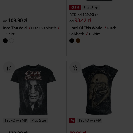
-28%
Plus Size
RCD
od
129.90 zł
109.90 zł
93.42 zł
od
od
Into The Void
Black Sabbath
Lord Of This World
Black
T-Shirt
Sabbath
T-Shirt
TYLKO w EMP
Plus Size
%
TYLKO w EMP