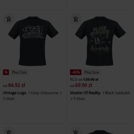
%
Plus Size
-46%
Plus Size
RCD
od
129.90 zł
84.92 zł
69.90 zł
od
od
Vintage Logo
Ozzy Osbourne
Master Of Reality
Black Sabbath
T-Shirt
T-Shirt