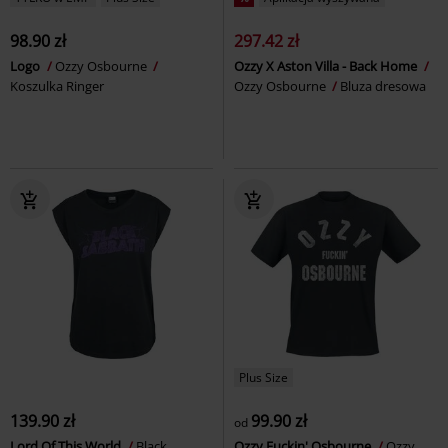
98.90 zł
297.42 zł
Logo
Ozzy Osbourne
Ozzy X Aston Villa - Back Home
Koszulka Ringer
Ozzy Osbourne
Bluza dresowa
Plus Size
139.90 zł
99.90 zł
od
Lord Of This World
Black
Ozzy Fuckin' Osbourne
Ozzy