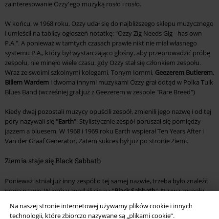
zainteresowanie Ozzy'ego muzyką rosło i rosło.
W końcu, w 1968 roku, Ozzy udał się do najbliższego sklepu muzycznego
i umieścił na tablicy ogłoszeń notatkę: "
Ozzy Zig Needs Gig - has own
P.A.
". A ponieważ w tamtych czasach prawie nikt nie miał własnego
systemu P.A., który był wystarczająco głośny, aby przeprowadzić próbę
zespołu, nie minęło wiele czasu, gdy Ozzy stał się członkiem zespołu.
Wraz ze swoimi szkolnymi kolegami, Tonym Iommi,
Geezerem Butlerem
,
Billem Wardem
i dwoma innymi muzykami Ozzy grał odtąd w Polka Tulk
Blues Band (wcześniej grał już z Geezerem w zespole "Rare Breed")
Kiedy dwaj pozostali muzycy opuścili zespół, zmienili jego nazwę i od tej
pory nazywali się "
Earth
". Stylistycznie zespół poruszał się pomiędzy
jazzem a bluesem. W 1968 i 1969 roku Earth wspierał Ten Years After i
Van der Graaf Generator. Zatem sukces był już po stronie Ziemi.
Ziemia staje się Black Sabbath
Ponieważ istniał już inny zespół o tej samej nazwie, trzeba było znaleźć
nową nazwę. W końcu zgodzili się na "
Black Sabbath
". Nazwa zespołu
pochodzi od basisty Geezera Butlera, który w ten sposób nazwał jedną
Na naszej stronie internetowej używamy plików cookie i innych
ze swoich piosenek. Na pomysł wpadł po obejrzeniu horroru "Trzy
technologii, które zbiorczo nazywane są „plikami cookie”.