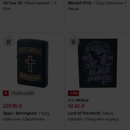
US Tour 78
Black Sabbath
T-
Blizzard Of Oz
Ozzy Osbourne
Shirt
Plecak
%
TYLKO w EMP
-14%
RCD
49.90 zł
229.90 zł
42.42 zł
Zippo - Birmingham
Ozzy
Lord Of This World
Black
Osbourne
Zapalniczka
Sabbath
Naszywka na plecy