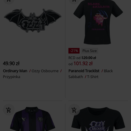
-21%
Plus Size
RCD
od
129.90 zł
49.90 zł
101.92 zł
od
Ordinary Man
Ozzy Osbourne
Paranoid Tracklist
Black
Przypinka
Sabbath
T-Shirt