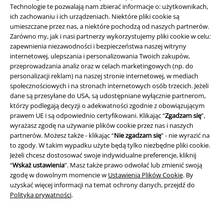
oblicza strachu" Mario Bavy, którego angielski tytuł brzmi "Black
Technologie te pozwalają nam zbierać informacje o: użytkownikach,
Sabbath". Wraz ze zmianą nazwy zmienił się także styl zespołu.
ich zachowaniu i ich urządzeniach. Niektóre pliki cookie są
Ponieważ próby Black Sabbath odbywały się naprzeciwko kina grozy,
umieszczane przez nas, a niektóre pochodzą od naszych partnerów.
Iommi wpadł na pomysł stworzenia muzyki, która wzbudzałaby w
Zarówno my, jak i nasi partnerzy wykorzystujemy pliki cookie w celu:
słuchaczach strach i niepokój. Mając obsesję na punkcie tego pomysłu,
zapewnienia niezawodności i bezpieczeństwa naszej witryny
chłopcy majstrowali przy stylu Black Sabbath, który do dziś ma wpływ
internetowej, ulepszania i personalizowania Twoich zakupów,
na niezliczone zespoły rockowe i metalowe.
przeprowadzania analiz oraz w celach marketingowych (np. do
personalizacji reklam) na naszej stronie internetowej, w mediach
Po niezliczonych godzinach spędzonych w sali prób miał powstać
społecznościowych i na stronach internetowych osób trzecich. Jeżeli
pierwszy debiutancki album. Szybciej zrobić niż powiedzieć: w ciągu
dane są przesyłane do USA, są udostępniane wyłącznie partnerom,
zaledwie 12 godzin powstał debiutancki album Black Sabbath
self-titled
którzy podlegają decyzji o adekwatności zgodnie z obowiązującym
z 1970 roku, który dotarł nawet do pierwszej dziesiątki list przebojów w
prawem UE i są odpowiednio certyfikowani. Klikając “
Zgadzam się
”,
Wielkiej Brytanii. W USA debiut utrzymał się na listach przebojów przez
wyrażasz zgodę na używanie plików cookie przez nas i naszych
ponad rok - nieźle, co?!
partnerów. Możesz także - klikając “
Nie zgadzam się
” - nie wyrazić na
to zgody. W takim wypadku użyte będą tylko niezbędne pliki cookie.
Paranoja - jak Black Sabbath podbił świat
Jeżeli chcesz dostosować swoje indywidualne preferencje, kliknij
“
Wskaż ustawienia
”. Masz także prawo odwołać lub zmienić swoją
W tym samym roku Black Sabbath wydali swój legendarny drugi album
zgodę w dowolnym momencie w
Ustawienia Plików Cookie
. By
zatytułowany "Paranoid". Burżuazyjne społeczeństwo było zszokowane,
uzyskać więcej informacji na temat ochrony danych, przejdź do
a Black Sabbath rozbawieni. Singiel o tym samym tytule "
Paranoid
" trafił
Polityka prywatności
.
na światowe listy przebojów. Jak na ironię, piosenka miała służyć tylko
jako przerywnik. Dopiero pod sam koniec sesji nagraniowej piosenka
została nagrana i umieszczona na płycie. Wypełniacz luk w końcu stał się