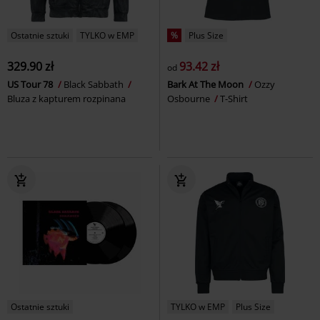
Ostatnie sztuki
TYLKO w EMP
%
Plus Size
329.90 zł
93.42 zł
od
US Tour 78
Black Sabbath
Bark At The Moon
Ozzy
Bluza z kapturem rozpinana
Osbourne
T-Shirt
Ostatnie sztuki
TYLKO w EMP
Plus Size