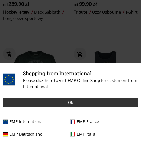
239.90 zł
99.90 zł
od
od
Hockey Jersey
Black Sabbath
Tribute
Ozzy Osbourne
T-Shirt
Longsleeve sportowy
Shopping from International
Please click here to visit EMP Online Shop for customers from
International
Ok
%
TYLKO w EMP
%
EMP International
EMP France
101.92 zł
69.90 zł
od
Lord Of This World
Black
U.S. Tour '78
Black Sabbath
EMP Deutschland
EMP Italia
Sabbath
T-Shirt
Koszulka bez rękawów