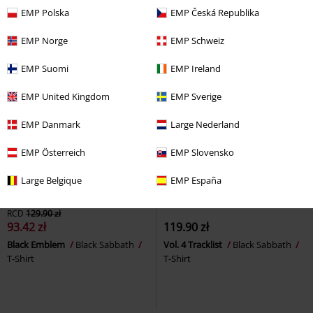
EMP Polska
EMP Česká Republika
EMP Norge
EMP Schweiz
EMP Suomi
EMP Ireland
EMP United Kingdom
EMP Sverige
EMP Danmark
Large Nederland
EMP Österreich
EMP Slovensko
Large Belgique
EMP España
-28%
RCD
129.90 zł
93.42 zł
119.90 zł
Black Emblem
Black Sabbath
Vol. 4 Tracklist
Black Sabbath
T-Shirt
T-Shirt