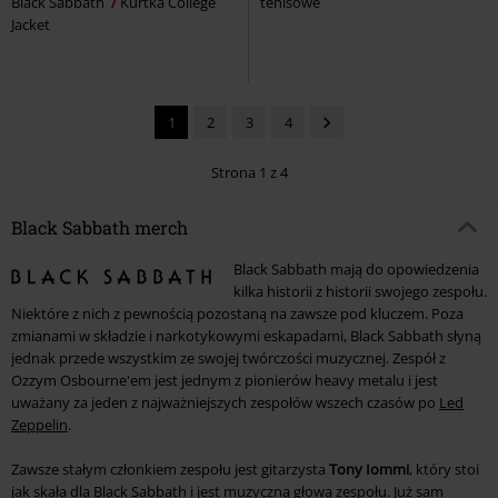
Black Sabbath
Kurtka College
tenisowe
Jacket
1
2
3
4
Strona 1 z 4
Black Sabbath merch
Black Sabbath mają do opowiedzenia
kilka historii z historii swojego zespołu.
Niektóre z nich z pewnością pozostaną na zawsze pod kluczem. Poza
zmianami w składzie i narkotykowymi eskapadami, Black Sabbath słyną
jednak przede wszystkim ze swojej twórczości muzycznej. Zespół z
Ozzym Osbourne'em jest jednym z pionierów heavy metalu i jest
uważany za jeden z najważniejszych zespołów wszech czasów po
Led
Zeppelin
.
Zawsze stałym członkiem zespołu jest gitarzysta
Tony Iommi
, który stoi
jak skała dla Black Sabbath i jest muzyczną głową zespołu. Już sam