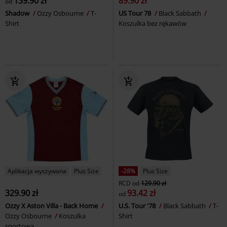
139.90 zł
89.90 zł
od
Shadow
Ozzy Osbourne
T-
US Tour 78
Black Sabbath
Shirt
Koszulka bez rękawów
Aplikacja wyszywana
Plus Size
-28%
Plus Size
RCD
od
129.90 zł
329.90 zł
93.42 zł
od
Ozzy X Aston Villa - Back Home
U.S. Tour '78
Black Sabbath
T-
Ozzy Osbourne
Koszulka
Shirt
sportowa